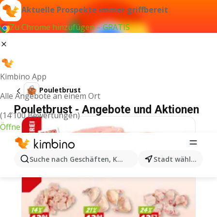
Aktuelle Prospekte immer griffbereit
Zu Chrome hinzufügen – GRATIS
Kimbino App
Pouletbrust
Alle Angebote an einem Ort
Pouletbrust - Angebote und Aktionen
(14’100 Bewertungen)
Öffne
Suche nach Geschäften, Kategorien, Produkten...
Stadt wählen