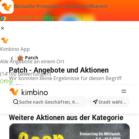
Aktuelle Prospekte immer griffbereit
Zu Chrome hinzufügen – GRATIS
Kimbino App
Patch
Alle Angebote an einem Ort
Patch - Angebote und Aktionen
(14’100 Bewertungen)
Wir konnten keine Ergebnisse für diesen Begriff
Öffne
finden.
Patch im Angebot – Wo einkaufen?
Suche nach Geschäften, Kategorien, Produkten...
Stadt wählen
Denner
Patch
Coop
Patch
Weitere Aktionen aus der Kategorie