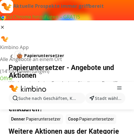
Aktuelle Prospekte immer griffbereit
Zu Chrome hinzufügen – GRATIS
Kimbino App
Papieruntersetzer
Alle Angebote an einem Ort
Papieruntersetzer - Angebote und
(14’100 Bewertungen)
Aktionen
Öffne
Wir konnten keine Ergebnisse für diesen Begriff
finden.
Papieruntersetzer im Angebot – Wo
Suche nach Geschäften, Kategorien, Produkten...
Stadt wählen
einkaufen?
Denner
Papieruntersetzer
Coop
Papieruntersetzer
Weitere Aktionen aus der Kategorie