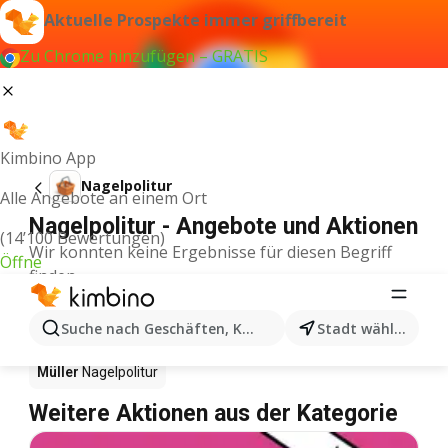
Aktuelle Prospekte immer griffbereit
Zu Chrome hinzufügen – GRATIS
Kimbino App
Nagelpolitur
Alle Angebote an einem Ort
Nagelpolitur - Angebote und Aktionen
(14’100 Bewertungen)
Wir konnten keine Ergebnisse für diesen Begriff
Öffne
finden.
Nagelpolitur im Angebot – Wo
Suche nach Geschäften, Kategorien, Produkten...
Stadt wählen
einkaufen?
Müller
Nagelpolitur
Weitere Aktionen aus der Kategorie