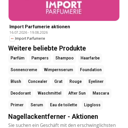
Import Parfumerie aktionen
16.07.2026
-
19.08.2026
Import Parfumerie
Weitere beliebte Produkte
Parfüm
Pampers
Shampoo
Haarfarbe
Sonnencreme
Wimpernserum
Foundation
Blush
Concealer
Grat
Rouge
Eyeliner
Deodorant
Waschmittel
After Sun
Mascara
Primer
Serum
Eau de toilette
Lipgloss
Nagellackentferner - Aktionen
Sie suchen ein Geschäft mit den erschwinglichsten