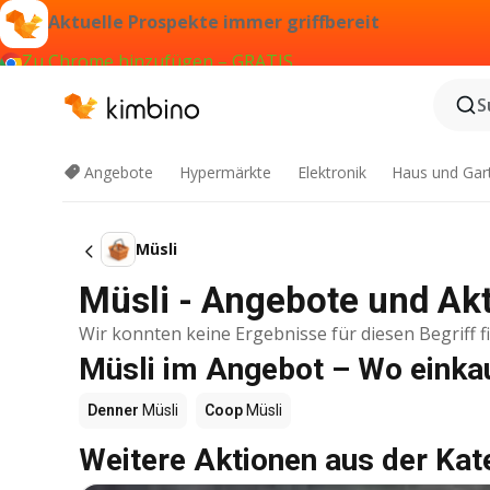
Aktuelle Prospekte immer griffbereit
Zu Chrome hinzufügen – GRATIS
S
Angebote
Hypermärkte
Elektronik
Haus und Gar
Müsli
Müsli - Angebote und Ak
Wir konnten keine Ergebnisse für diesen Begriff f
Müsli im Angebot – Wo einka
Denner
Müsli
Coop
Müsli
Weitere Aktionen aus der Kat