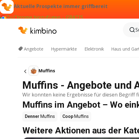
Aktuelle Prospekte immer griffbereit
Zu Chrome hinzufügen – GRATIS
S
Angebote
Hypermärkte
Elektronik
Haus und Gar
Muffins
Muffins - Angebote und 
Wir konnten keine Ergebnisse für diesen Begriff f
Muffins im Angebot – Wo ein
Denner
Muffins
Coop
Muffins
Weitere Aktionen aus der Kat