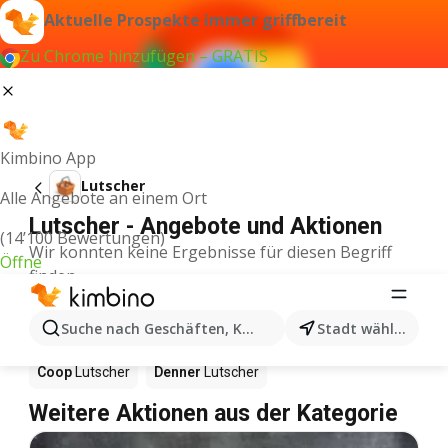
Aktuelle Prospekte immer griffbereit
Zu Chrome hinzufügen – GRATIS
Kimbino App
Lutscher
Alle Angebote an einem Ort
Lutscher - Angebote und Aktionen
(14’100 Bewertungen)
Wir konnten keine Ergebnisse für diesen Begriff
Öffne
finden.
Lutscher im Angebot – Wo
Suche nach Geschäften, Kategorien, Produkten...
Stadt wählen
einkaufen?
Coop
Lutscher
Denner
Lutscher
Weitere Aktionen aus der Kategorie