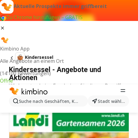
Aktuelle Prospekte immer griffbereit
Zu Chrome hinzufügen – GRATIS
Kimbino App
Kindersessel
Alle Angebote an einem Ort
Kindersessel - Angebote und
(14’100 Bewertungen)
Aktionen
Öffne
Wir konnten keine Ergebnisse für diesen Begriff
finden.
Weitere Aktionen aus der Kategorie
Suche nach Geschäften, Kategorien, Produkten...
Stadt wählen