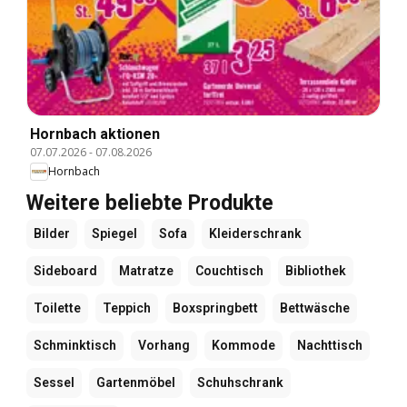
Hornbach aktionen
07.07.2026
-
07.08.2026
Hornbach
Weitere beliebte Produkte
Bilder
Spiegel
Sofa
Kleiderschrank
Sideboard
Matratze
Couchtisch
Bibliothek
Toilette
Teppich
Boxspringbett
Bettwäsche
Schminktisch
Vorhang
Kommode
Nachttisch
Sessel
Gartenmöbel
Schuhschrank