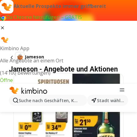
Aktuelle Prospekte immer griffbereit
Zu Chrome hinzufügen – GRATIS
Kimbino App
Jameson
Alle Angebote an einem Ort
Jameson - Angebote und Aktionen
(14’100 Bewertungen)
Öffne
Suche nach Geschäften, Kategorien, Produkten...
Stadt wählen