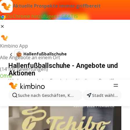
Aktuelle Prospekte immer griffbereit
Zu Chrome hinzufügen – GRATIS
Kimbino App
Hallenfußballschuhe
Alle Angebote an einem Ort
Hallenfußballschuhe - Angebote und
(14’100 Bewertungen)
Aktionen
Öffne
Wir konnten keine Ergebnisse für diesen Begriff
finden.
Weitere Aktionen aus der Kategorie
Suche nach Geschäften, Kategorien, Produkten...
Stadt wählen