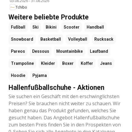
03.08.2026
-
31.08.2026
Tchibo
Weitere beliebte Produkte
Fußball
Ski
Bikini
Scooter
Handball
Snowboard
Basketball
Volleyball
Rucksack
Pareos
Dessous
Mountainbike
Laufband
Trampoline
Kleider
Boxer
Koffer
Jeans
Hoodie
Pyjama
Hallenfußballschuhe - Aktionen
Sie suchen ein Geschäft mit den erschwinglichsten
Preisen? Sie brauchen nicht weiter zu schauen. Wir
haben genau das Produkt gefunden, welches Sie
gesucht haben. Das Angebot Hallenfußballschuhe
zum besten Preis finden Sie in den Prospekten von
0. Sehen Sie sich alle Angebote in den Katalogen