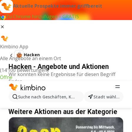
Aktuelle Prospekte immer griffbereit
Zu Chrome hinzufügen – GRATIS
Kimbino App
Hacken
Alle Angebote an einem Ort
Hacken - Angebote und Aktionen
(14’100 Bewertungen)
Wir konnten keine Ergebnisse für diesen Begriff
Öffne
finden.
Hacken im Angebot – Wo einkaufen?
Suche nach Geschäften, Kategorien, Produkten...
Stadt wählen
Denner
Hacken
Coop
Hacken
Weitere Aktionen aus der Kategorie