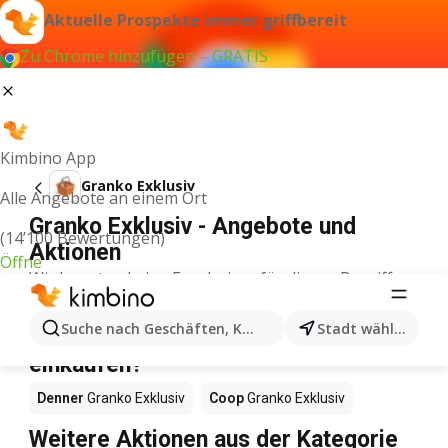
Aktuelle Prospekte immer griffbereit
Zu Chrome hinzufügen – GRATIS
Kimbino App
Granko Exklusiv
Alle Angebote an einem Ort
Granko Exklusiv - Angebote und
(14’100 Bewertungen)
Aktionen
Öffne
Wir konnten keine Ergebnisse für diesen Begriff
finden.
Granko Exklusiv im Angebot – Wo
Suche nach Geschäften, Kategorien, Produkten...
Stadt wählen
einkaufen?
Denner
Granko Exklusiv
Coop
Granko Exklusiv
Weitere Aktionen aus der Kategorie