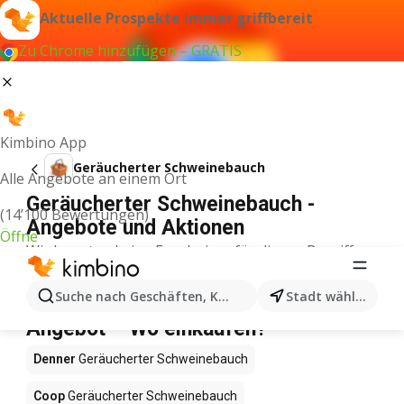
Aktuelle Prospekte immer griffbereit
Zu Chrome hinzufügen – GRATIS
Kimbino App
Geräucherter Schweinebauch
Alle Angebote an einem Ort
Geräucherter Schweinebauch -
(14’100 Bewertungen)
Angebote und Aktionen
Öffne
Wir konnten keine Ergebnisse für diesen Begriff
finden.
Geräucherter Schweinebauch im
Suche nach Geschäften, Kategorien, Produkten...
Stadt wählen
Angebot – Wo einkaufen?
Denner
Geräucherter Schweinebauch
Coop
Geräucherter Schweinebauch