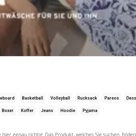
wboard
Basketball
Volleyball
Rucksack
Pareos
Des
Boxer
Koffer
Jeans
Hoodie
Pyjama
ier genau richtig. Das Produkt, welches Sie suchen, finden 