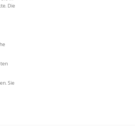
te. Die
che
sten
en. Sie