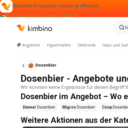
Aktuelle Prospekte immer griffbereit
Zu Chrome hinzufügen – GRATIS
S
Angebote
Hypermärkte
Elektronik
Haus und Gar
Dosenbier
Dosenbier - Angebote un
Wir konnten keine Ergebnisse für diesen Begriff f
Dosenbier im Angebot – Wo e
Denner
Dosenbier
Migros
Dosenbier
Coop
Dosenbi
Weitere Aktionen aus der Kat