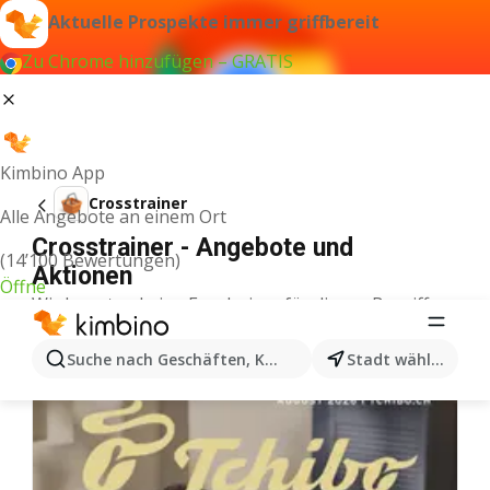
Aktuelle Prospekte immer griffbereit
Zu Chrome hinzufügen – GRATIS
Kimbino App
Crosstrainer
Alle Angebote an einem Ort
Crosstrainer - Angebote und
(14’100 Bewertungen)
Aktionen
Öffne
Wir konnten keine Ergebnisse für diesen Begriff
finden.
Weitere Aktionen aus der Kategorie
Suche nach Geschäften, Kategorien, Produkten...
Stadt wählen