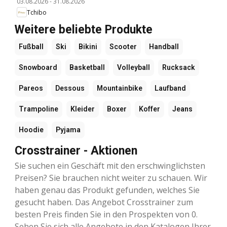
03.08.2026
-
31.08.2026
Tchibo
Weitere beliebte Produkte
Fußball
Ski
Bikini
Scooter
Handball
Snowboard
Basketball
Volleyball
Rucksack
Pareos
Dessous
Mountainbike
Laufband
Trampoline
Kleider
Boxer
Koffer
Jeans
Hoodie
Pyjama
Crosstrainer - Aktionen
Sie suchen ein Geschäft mit den erschwinglichsten
Preisen? Sie brauchen nicht weiter zu schauen. Wir
haben genau das Produkt gefunden, welches Sie
gesucht haben. Das Angebot Crosstrainer zum
besten Preis finden Sie in den Prospekten von 0.
Sehen Sie sich alle Angebote in den Katalogen Ihrer