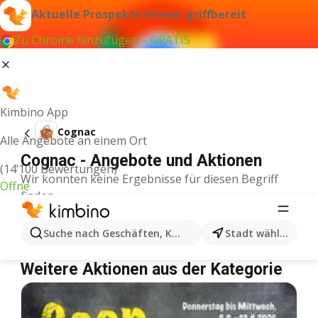
Aktuelle Prospekte immer griffbereit
Zu Chrome hinzufügen – GRATIS
Kimbino App
Cognac
Alle Angebote an einem Ort
Cognac - Angebote und Aktionen
(14’100 Bewertungen)
Wir konnten keine Ergebnisse für diesen Begriff
Öffne
finden.
Cognac im Angebot – Wo einkaufen?
Suche nach Geschäften, Kategorien, Produkten...
Stadt wählen
Denner
Cognac
Coop
Cognac
Weitere Aktionen aus der Kategorie