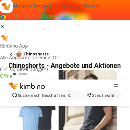
Aktuelle Prospekte immer griffbereit
Zu Chrome hinzufügen – GRATIS
Kimbino App
Chinoshorts
Alle Angebote an einem Ort
Chinoshorts - Angebote und Aktionen
(14’100 Bewertungen)
Öffne
Suche nach Geschäften, Kategorien, Produkten...
Stadt wählen