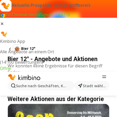
Aktuelle Prospekte immer griffbereit
Zu Chrome hinzufügen – GRATIS
Kimbino App
Bier 12°
Alle Angebote an einem Ort
Bier 12° - Angebote und Aktionen
(14’100 Bewertungen)
Wir konnten keine Ergebnisse für diesen Begriff
Öffne
finden.
Bier 12° im Angebot – Wo einkaufen?
Suche nach Geschäften, Kategorien, Produkten...
Stadt wählen
Denner
Bier 12°
Coop
Bier 12°
Weitere Aktionen aus der Kategorie