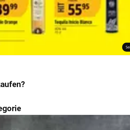
Se
kaufen?
egorie