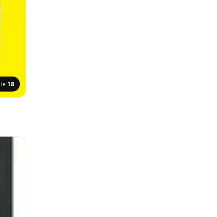
ite
18