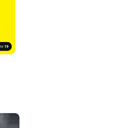
ite
19