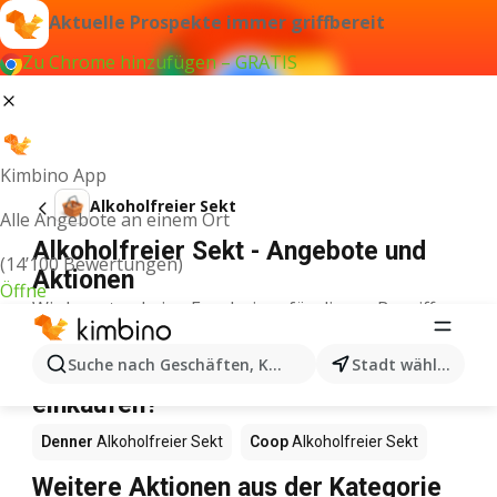
Aktuelle Prospekte immer griffbereit
Zu Chrome hinzufügen – GRATIS
Kimbino App
Alkoholfreier Sekt
Alle Angebote an einem Ort
Alkoholfreier Sekt - Angebote und
(14’100 Bewertungen)
Aktionen
Öffne
Wir konnten keine Ergebnisse für diesen Begriff
finden.
Alkoholfreier Sekt im Angebot – Wo
Suche nach Geschäften, Kategorien, Produkten...
Stadt wählen
einkaufen?
Denner
Alkoholfreier Sekt
Coop
Alkoholfreier Sekt
Weitere Aktionen aus der Kategorie