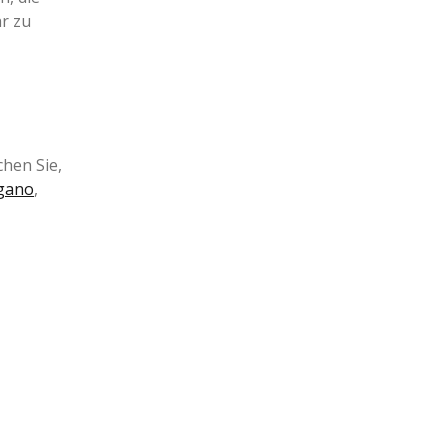
hr zu
chen Sie,
gano
,