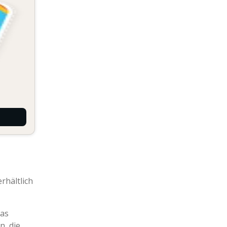
rhältlich
das
n, die