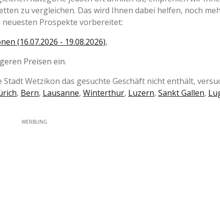
etten zu vergleichen. Das wird Ihnen dabei helfen, noch me
 neuesten Prospekte vorbereitet:
nen (16.07.2026 - 19.08.2026)
,
igeren Preisen ein.
 Stadt Wetzikon das gesuchte Geschäft nicht enthält, versu
ürich
,
Bern
,
Lausanne
,
Winterthur
,
Luzern
,
Sankt Gallen
,
Lu
WERBUNG