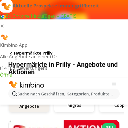
Aktuelle Prospekte immer griffbereit
Zu Chrome hinzufügen – GRATIS
Kimbino App
Hypermärkte Prilly
Alle Angebote an einem Ort
Hypermärkte in Prilly - Angebote und
(14’100 Bewertungen)
Aktionen
Öffne
Suche nach Geschäften, Kategorien, Produkten...
Migros
Coop
Angebote
NEU