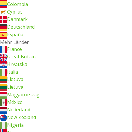
Colombia
Cyprus
Danmark
Deutschland
España
Mehr Länder
France
Great Britain
Hrvatska
Italia
Lietuva
Lietuva
Magyarország
México
Nederland
New Zealand
Nigeria