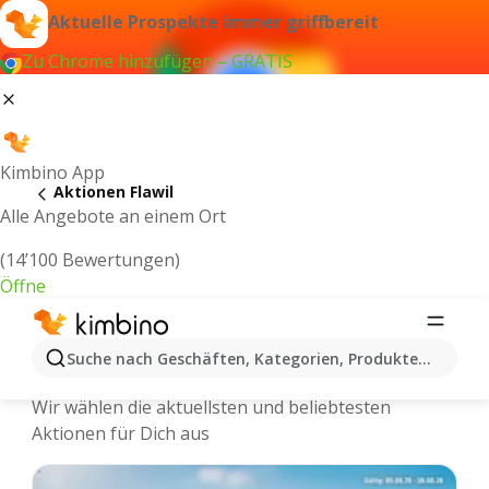
Aktuelle Prospekte immer griffbereit
Zu Chrome hinzufügen – GRATIS
Kimbino App
Aktionen Flawil
Alle Angebote an einem Ort
(14’100 Bewertungen)
Öffne
Kimbino.ch | Flawil Aktionen, Rabatte,
Suche nach Geschäften, Kategorien, Produkten...
Angebote
Wir wählen die aktuellsten und beliebtesten
Aktionen für Dich aus