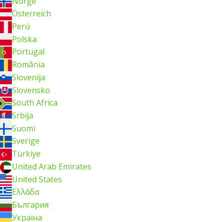
Norge
Österreich
Perú
Polska
Portugal
România
Slovenija
Slovensko
South Africa
Srbija
Suomi
Sverige
Türkiye
United Arab Emirates
United States
Ελλάδα
България
Україна