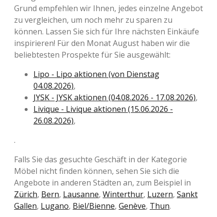
Grund empfehlen wir Ihnen, jedes einzelne Angebot
zu vergleichen, um noch mehr zu sparen zu
können. Lassen Sie sich für Ihre nächsten Einkäufe
inspirieren! Für den Monat August haben wir die
beliebtesten Prospekte für Sie ausgewählt:
Lipo - Lipo aktionen (von Dienstag
04.08.2026)
,
JYSK - JYSK aktionen (04.08.2026 - 17.08.2026)
,
Livique - Livique aktionen (15.06.2026 -
26.08.2026)
,
.
Falls Sie das gesuchte Geschäft in der Kategorie
Möbel nicht finden können, sehen Sie sich die
Angebote in anderen Städten an, zum Beispiel in
Zürich
,
Bern
,
Lausanne
,
Winterthur
,
Luzern
,
Sankt
Gallen
,
Lugano
,
Biel/Bienne
,
Genève
,
Thun
.