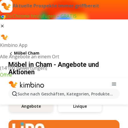
Aktuelle Prospekte immer griffbereit
Zu Chrome hinzufügen – GRATIS
Kimbino App
Möbel Cham
Alle Angebote an einem Ort
Möbel in Cham - Angebote und
(14’100 Bewertungen)
Aktionen
Öffne
Suche nach Geschäften, Kategorien, Produkten...
Livique
Angebote