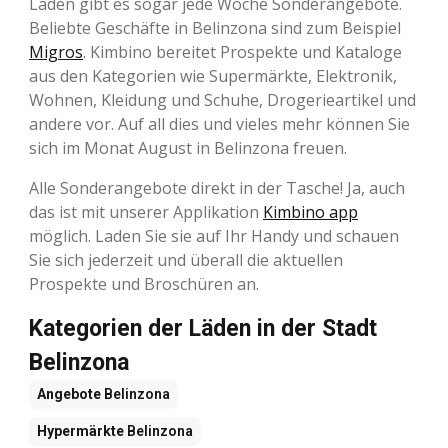
Läden gibt es sogar jede Woche Sonderangebote.
Beliebte Geschäfte in Belinzona sind zum Beispiel
Migros
. Kimbino bereitet Prospekte und Kataloge
aus den Kategorien wie Supermärkte, Elektronik,
Wohnen, Kleidung und Schuhe, Drogerieartikel und
andere vor. Auf all dies und vieles mehr können Sie
sich im Monat August in Belinzona freuen.
Alle Sonderangebote direkt in der Tasche! Ja, auch
das ist mit unserer Applikation
Kimbino app
möglich. Laden Sie sie auf Ihr Handy und schauen
Sie sich jederzeit und überall die aktuellen
Prospekte und Broschüren an.
Kategorien der Läden in der Stadt
Belinzona
Angebote
Belinzona
Hypermärkte
Belinzona