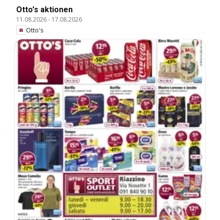
Otto's aktionen
11.08.2026
-
17.08.2026
Otto's