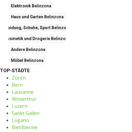
Elektronik
Belinzona
Haus und Garten
Belinzona
Kleidung, Schuhe, Sport
Belinzona
Kosmetik und Drogerie
Belinzona
Andere
Belinzona
Möbel
Belinzona
TOP-STÄDTE
Zürich
Bern
Lausanne
Winterthur
Luzern
Sankt Gallen
Lugano
Biel/Bienne