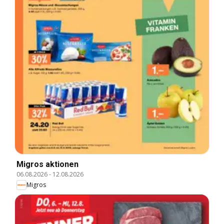
Migros aktionen
06.08.2026
-
12.08.2026
Migros