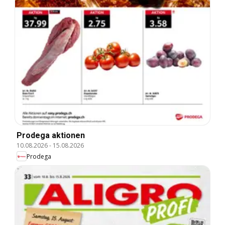
Prodega aktionen
10.08.2026
-
15.08.2026
Prodega