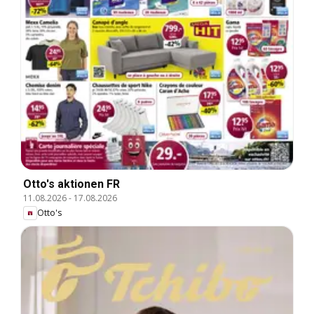
Otto's aktionen FR
11.08.2026
-
17.08.2026
Otto's