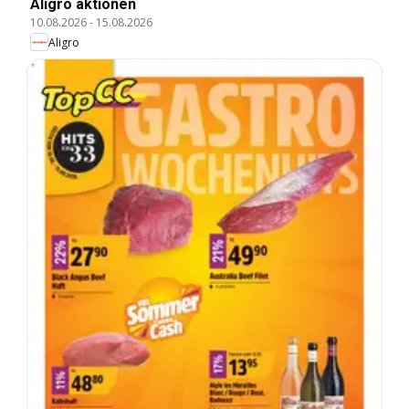
Aligro aktionen
10.08.2026
-
15.08.2026
Aligro