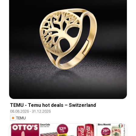
TEMU - Temu hot deals – Switzerland
08.08.2026
-
31.12.2026
TEMU