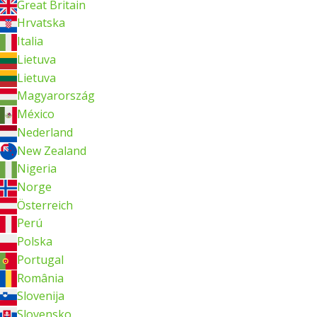
Great Britain
Hrvatska
Italia
Lietuva
Lietuva
Magyarország
México
Nederland
New Zealand
Nigeria
Norge
Österreich
Perú
Polska
Portugal
România
Slovenija
Slovensko