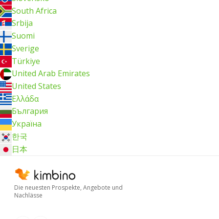
South Africa
Srbija
Suomi
Sverige
Türkiye
United Arab Emirates
United States
Ελλάδα
България
Україна
한국
日本
Die neuesten Prospekte, Angebote und
Nachlässe