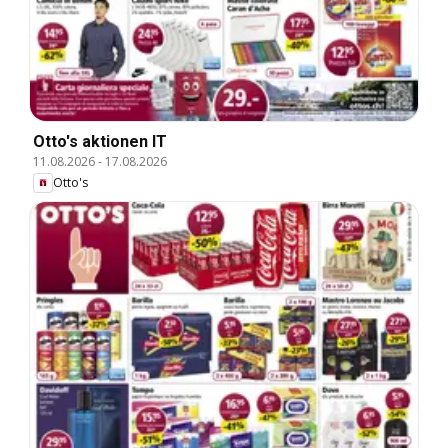
Otto's aktionen IT
11.08.2026
-
17.08.2026
Otto's