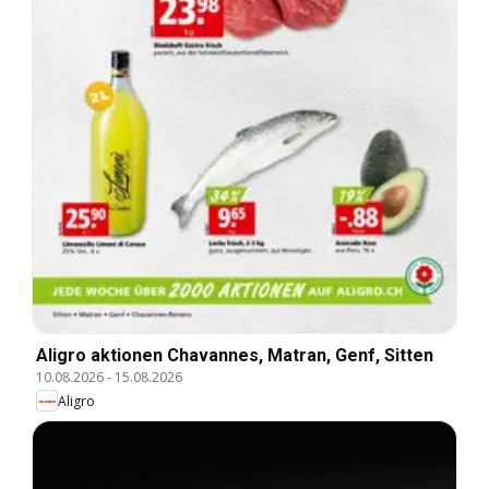
Aligro aktionen Chavannes, Matran, Genf, Sitten
10.08.2026
-
15.08.2026
Aligro