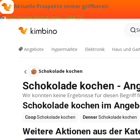
Aktuelle Prospekte immer griffbereit
Zu Chrome hinzufügen – GRATIS
S
Angebote
Hypermärkte
Elektronik
Haus und Gar
Schokolade kochen
Schokolade kochen - An
Wir konnten keine Ergebnisse für diesen Begriff f
Schokolade kochen im Angeb
Coop
Schokolade kochen
Denner
Schokolade kochen
Weitere Aktionen aus der Kat