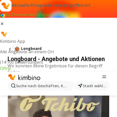
Aktuelle Prospekte immer griffbereit
Zu Chrome hinzufügen – GRATIS
Kimbino App
Longboard
Alle Angebote an einem Ort
Longboard - Angebote und Aktionen
(14’100 Bewertungen)
Wir konnten keine Ergebnisse für diesen Begriff
Öffne
finden.
Weitere Aktionen aus der Kategorie
Suche nach Geschäften, Kategorien, Produkten...
Stadt wählen