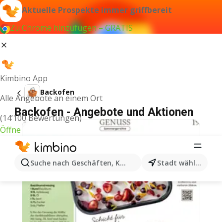
Aktuelle Prospekte immer griffbereit
Zu Chrome hinzufügen – GRATIS
Kimbino App
Backofen
Alle Angebote an einem Ort
Backofen - Angebote und Aktionen
(14’100 Bewertungen)
Öffne
Suche nach Geschäften, Kategorien, Produkten...
Stadt wählen