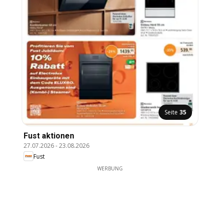
Seite
35
Fust aktionen
27.07.2026
-
23.08.2026
Fust
WERBUNG