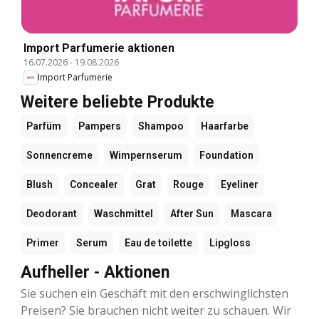
Import Parfumerie aktionen
16.07.2026
-
19.08.2026
Import Parfumerie
Weitere beliebte Produkte
Parfüm
Pampers
Shampoo
Haarfarbe
Sonnencreme
Wimpernserum
Foundation
Blush
Concealer
Grat
Rouge
Eyeliner
Deodorant
Waschmittel
After Sun
Mascara
Primer
Serum
Eau de toilette
Lipgloss
Aufheller - Aktionen
Sie suchen ein Geschäft mit den erschwinglichsten
Preisen? Sie brauchen nicht weiter zu schauen. Wir