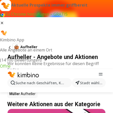
Aktuelle Prospekte immer griffbereit
Zu Chrome hinzufügen – GRATIS
Kimbino App
Aufheller
Alle Angebote an einem Ort
Aufheller - Angebote und Aktionen
(14’100 Bewertungen)
Wir konnten keine Ergebnisse für diesen Begriff
Öffne
finden.
Aufheller im Angebot – Wo
Suche nach Geschäften, Kategorien, Produkten...
Stadt wählen
einkaufen?
Müller
Aufheller
Weitere Aktionen aus der Kategorie