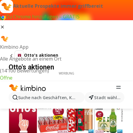
Aktuelle Prospekte immer griffbereit
Zu Chrome hinzufügen – GRATIS
Kimbino App
Otto's aktionen
Alle Angebote an einem Ort
Otto's aktionen
(14’100 Bewertungen)
WERBUNG
Öffne
Suche nach Geschäften, Kategorien, Produkten...
Stadt wählen