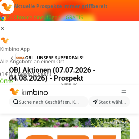
Aktuelle Prospekte immer griffbereit
Zu Chrome hinzufügen – GRATIS
Kimbino App
OBI - UNSERE SUPERDEALS!
Alle Angebote an einem Ort
OBI Aktionen (07.07.2026 -
(14’100 Bewertungen)
04.08.2026) - Prospekt
Öffne
WERBUNG
Suche nach Geschäften, Kategorien, Produkten...
Stadt wählen