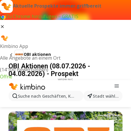
Aktuelle Prospekte immer griffbereit
Zu Chrome hinzufügen – GRATIS
Kimbino App
OBI aktionen
Alle Angebote an einem Ort
OBI Aktionen (08.07.2026 -
(14’100 Bewertungen)
04.08.2026) - Prospekt
Öffne
WERBUNG
Suche nach Geschäften, Kategorien, Produkten...
Stadt wählen