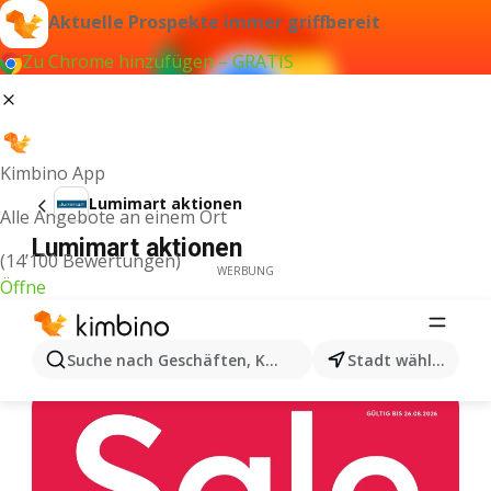
Aktuelle Prospekte immer griffbereit
Zu Chrome hinzufügen – GRATIS
Kimbino App
Lumimart aktionen
Alle Angebote an einem Ort
Lumimart aktionen
(14’100 Bewertungen)
WERBUNG
Öffne
Suche nach Geschäften, Kategorien, Produkten...
Stadt wählen