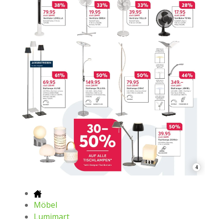
4
Möbel
Lumimart