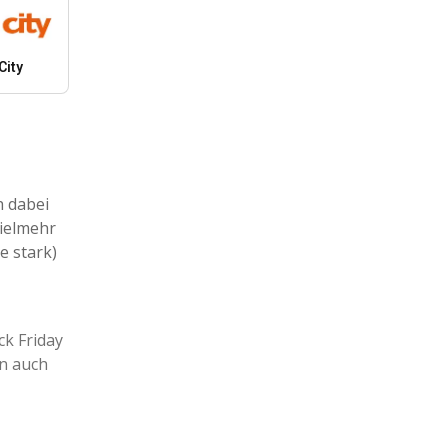
City
h dabei
 vielmehr
e stark)
k Friday
n auch