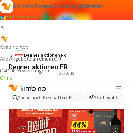
Aktuelle Prospekte immer griffbereit
Zu Chrome hinzufügen – GRATIS
Kimbino App
Denner aktionen FR
Alle Angebote an einem Ort
Denner aktionen FR
(14’100 Bewertungen)
WERBUNG
Öffne
Suche nach Geschäften, Kategorien, Produkten...
Stadt wählen