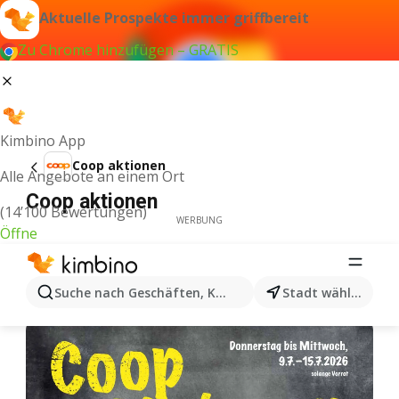
Aktuelle Prospekte immer griffbereit
Zu Chrome hinzufügen – GRATIS
Kimbino App
Coop aktionen
Alle Angebote an einem Ort
Coop aktionen
(14’100 Bewertungen)
WERBUNG
Öffne
Suche nach Geschäften, Kategorien, Produkten...
Stadt wählen