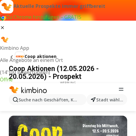
Aktuelle Prospekte immer griffbereit
Zu Chrome hinzufügen – GRATIS
Kimbino App
Coop aktionen
Alle Angebote an einem Ort
Coop Aktionen (12.05.2026 -
(14’100 Bewertungen)
20.05.2026) - Prospekt
Öffne
WERBUNG
Suche nach Geschäften, Kategorien, Produkten...
Stadt wählen