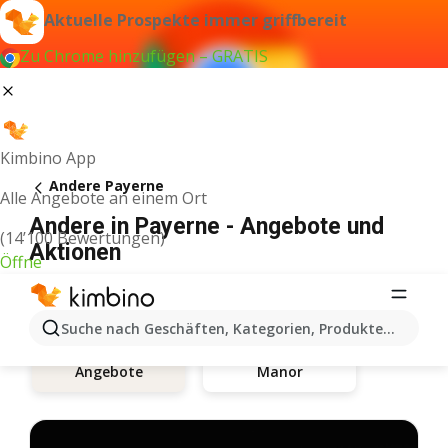
Aktuelle Prospekte immer griffbereit
Zu Chrome hinzufügen – GRATIS
Kimbino App
Andere Payerne
Alle Angebote an einem Ort
Andere in Payerne - Angebote und
(14’100 Bewertungen)
Aktionen
Öffne
Suche nach Geschäften, Kategorien, Produkten...
Manor
Angebote