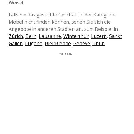
Weise!
Falls Sie das gesuchte Geschäft in der Kategorie
Möbel nicht finden können, sehen Sie sich die
Angebote in anderen Städten an, zum Beispiel in
Zürich
,
Bern
,
Lausanne
,
Winterthur
,
Luzern
,
Sankt
Gallen
,
Lugano
,
Biel/Bienne
,
Genève
,
Thun
.
WERBUNG