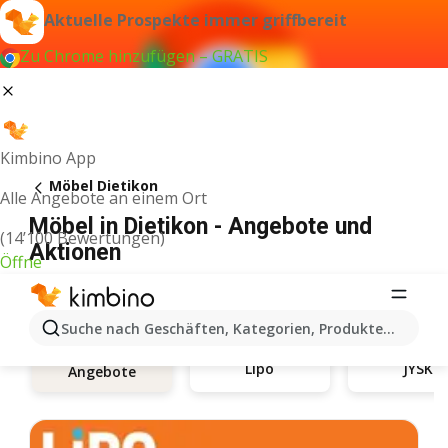
Aktuelle Prospekte immer griffbereit
Zu Chrome hinzufügen – GRATIS
Kimbino App
Möbel Dietikon
Alle Angebote an einem Ort
Möbel in Dietikon - Angebote und
(14’100 Bewertungen)
Aktionen
Öffne
Suche nach Geschäften, Kategorien, Produkten...
Lipo
JYSK
Angebote